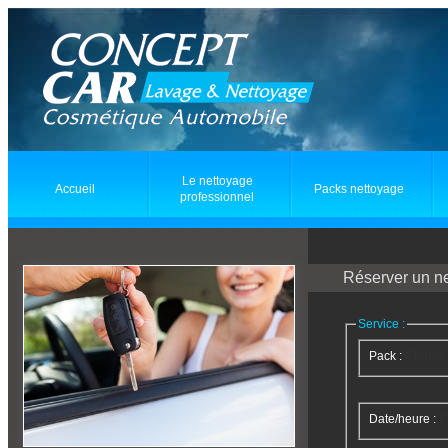
Cookies management panel
Le nettoyage
Accueil
Packs nettoyage
professionnel
Réserver un ne
Service :
Pack :
Choisir
Date/heure :
C